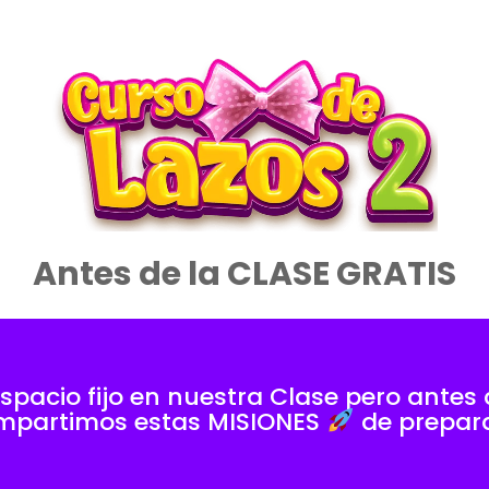
Antes de la CLASE GRATIS
espacio fijo en nuestra Clase pero ant
ompartimos estas MISIONES
de prepara