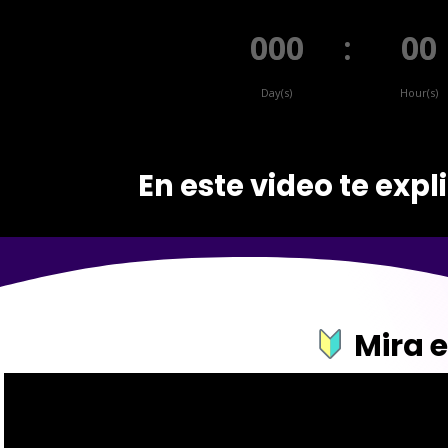
000
:
00
Day(s)
Hour(s)
En este video te exp
Mira 